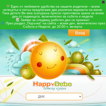
X
Едно от любимите удобства на нашите родители – всеки
четвъртък и петък предлагаме два различни варианта на меню.
Така детето Ви има осигурена прясно приготвена храна за всеки
ден от седмицата, включително за събота и неделя.
Заявки за следващ работен ден се приемат:
През раздел „Поръчка“ на сайта – всеки ден, включително през
Събота и Неделя, до 20:00 ч. вечерта.
Вход