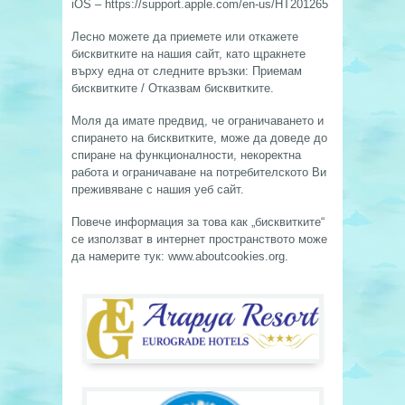
iOS – https://support.apple.com/en-us/HT201265
Лесно можете да приемете или откажете
бисквитките на нашия сайт, като щракнете
върху една от следните връзки: Приемам
бисквитките / Отказвам бисквитките.
Моля да имате предвид, че ограничаването и
спирането на бисквитките, може да доведе до
спиране на функционалности, некоректна
работа и ограничаване на потребителското Ви
преживяване с нашия уеб сайт.
Повече информация за това как „бисквитките“
се използват в интернет пространството може
да намерите тук: www.aboutcookies.org.