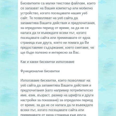
Бисквитките са малки текстови файлове, които
се запазват на Вашия компютър или мобилно
устройство, когато посещавате нашия уеб
сайт. Те позволяват на уеб сайта да
запаметява Вашите действия и предпочитания,
за определен период от време, за да не се
налага да ги въвеждате всеки път, когато
посещавате сайта или преминавате от една
страница към друга, което ни помага да Ви
предоставяме съдържание, което смятаме, че
ще бъде полезно и интересно за Вас.
Как и какви бисквитки използваме
Функционални бисквитки
Използваме бисквитки, които позволяват на
уеб сайта да запаметява Вашите действия и
предпочитания (като например потребителско
име, език, възраст, размер на шрифта и други
настройки за показване) за определен период
от време, за да не се налага да ги въвеждате
всеки път, когато посещавате сайта или
преминавате от една страница към друга.