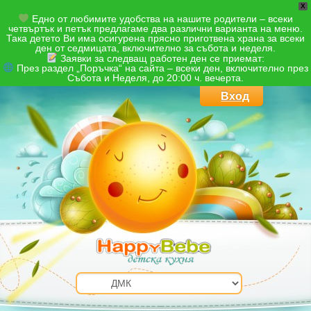
X
Едно от любимите удобства на нашите родители – всеки
четвъртък и петък предлагаме два различни варианта на меню.
Така детето Ви има осигурена прясно приготвена храна за всеки
ден от седмицата, включително за събота и неделя.
Заявки за следващ работен ден се приемат:
През раздел „Поръчка“ на сайта – всеки ден, включително през
Събота и Неделя, до 20:00 ч. вечерта.
Вход