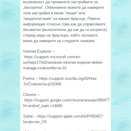
възможност да променяте настройките за
„бисквитки“. Обикновено можете да намерите
тези настройки в меню “опции” или
“предпочитания” на вашия браузър. Повече
информация относно това как да управлявате
бисквитки (включително да как да ги изтриете)
според вида на браузъра, който ползвате,
може да намерите на следните линкове:
Internet Explorer –
https://support.microsoft.com/en-
us/help/17442/windows-internet-explorer-delete-
manage-cookies#ie=ie-10
Firefox – https://support.mozilla.org/t5/How-
To/Cookies/ta-p/16348
Chrome –
https://support.google.com/chrome/answer/95647?
hl=en&ref_topic=14666
Safari – https://support.apple.com/kb/PH5042?
locale=en_US