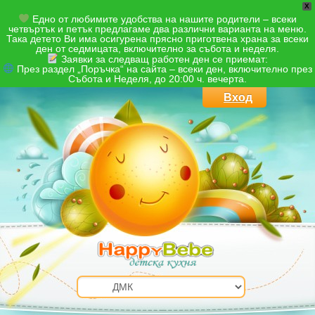
X
Едно от любимите удобства на нашите родители – всеки
четвъртък и петък предлагаме два различни варианта на меню.
Така детето Ви има осигурена прясно приготвена храна за всеки
ден от седмицата, включително за събота и неделя.
Заявки за следващ работен ден се приемат:
През раздел „Поръчка“ на сайта – всеки ден, включително през
Събота и Неделя, до 20:00 ч. вечерта.
Вход